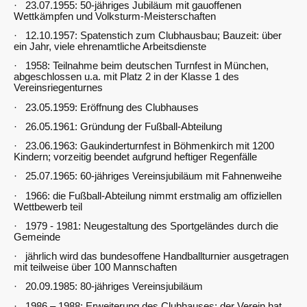
· 23.07.1955: 50-jähriges Jubiläum mit gauoffenen
Wettkämpfen und Volksturm-Meisterschaften
· 12.10.1957: Spatenstich zum Clubhausbau; Bauzeit: über
ein Jahr, viele ehrenamtliche Arbeitsdienste
· 1958: Teilnahme beim deutschen Turnfest in München,
abgeschlossen u.a. mit Platz 2 in der Klasse 1 des
Vereinsriegenturnes
· 23.05.1959: Eröffnung des Clubhauses
· 26.05.1961: Gründung der Fußball-Abteilung
· 23.06.1963: Gaukinderturnfest in Böhmenkirch mit 1200
Kindern; vorzeitig beendet aufgrund heftiger Regenfälle
· 25.07.1965: 60-jähriges Vereinsjubiläum mit Fahnenweihe
· 1966: die Fußball-Abteilung nimmt erstmalig am offiziellen
Wettbewerb teil
· 1979 - 1981: Neugestaltung des Sportgeländes durch die
Gemeinde
· jährlich wird das bundesoffene Handballturnier ausgetragen
mit teilweise über 100 Mannschaften
· 20.09.1985: 80-jähriges Vereinsjubiläum
· 1986 – 1988: Erweiterung des Clubhauses; der Verein hat